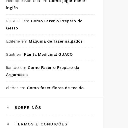
Henrique Santana
em
Como jogar Bilhar
inglês
ROSETE
em
Como Fazer o Preparo do
Gesso
Edilene
em
Máquina de fazer salgados
Sueli
em
Planta Medicinal GUACO
lianldo
em
Como Fazer o Preparo da
Argamassa
cleber
em
Como fazer flores de tecido
SOBRE NÓS
TERMOS E CONDIÇÕES